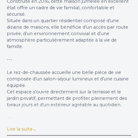
Construite en 2016, cette maison jumelée en excellent
état offre un cadre de vie familial, confortable et
sécurisé.
Située dans un quartier résidentiel composé d’une
dizaine de maisons, elle bénéficie d’un accès par route
privée, d’un environnement convivial et d’une
atmosphère particulièrement adaptée à la vie de
famille.
---
Le rez-de-chaussée accueille une belle pièce de vie
composée d’un salon-séjour lumineux et d’une cuisine
équipée.
Cet espace s’ouvre directement sur la terrasse et le
jardin privatif, permettant de profiter pleinement des
beaux jours et d’un extérieur agréable au quotidien.
---
Lire la suite
Le jardin d’environ 207 m², exposé sud-ouest, bénéficie
d’un bel ensoleillement l’après-midi. Il est agrémenté