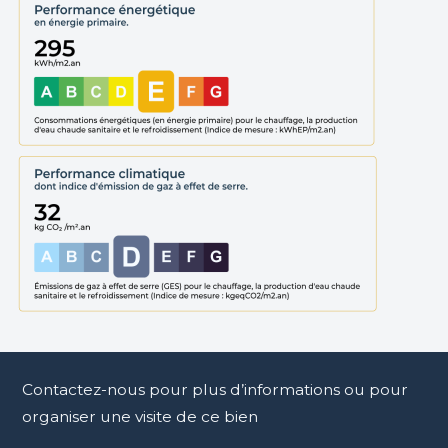
---
Une cave complète ce bien. Le stationnement
s’effectue librement sur le parking collectif gratuit de la
résidence.
Le chauffage collectif est inclus dans les charges, avec
l’eau.
---
L’emplacement est particulièrement recherché :
tramway à quelques minutes, gare d’Annemasse
accessible rapidement, voie verte à proximité et
frontière suisse à environ 10 minutes.
Cette situation en fait un bien particulièrement adapté
aux actifs frontaliers et aux investisseurs recherchant un
appartement clé en main dans un secteur dynamique.
Contactez-nous pour plus d’informations ou pour
---
organiser une visite de ce bien
Informations complémentaires :