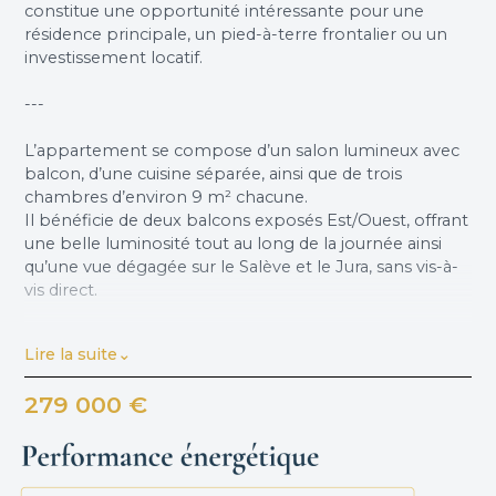
constitue une opportunité intéressante pour une
résidence principale, un pied-à-terre frontalier ou un
investissement locatif.
---
L’appartement se compose d’un salon lumineux avec
balcon, d’une cuisine séparée, ainsi que de trois
chambres d’environ 9 m² chacune.
Il bénéficie de deux balcons exposés Est/Ouest, offrant
une belle luminosité tout au long de la journée ainsi
qu’une vue dégagée sur le Salève et le Jura, sans vis-à-
vis direct.
---
Lire la suite
Le bien a fait l’objet d’une rénovation complète fin
279 000 €
2023 : électricité, plomberie, isolation, mobilier et
équipements ont été repris avec soin.
Aucun travaux n’est à prévoir, ni dans l’appartement ni
dans la copropriété.