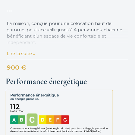
---
La maison, conçue pour une colocation haut de
gamme, peut accueillir jusqu’à 4 personnes, chacune
bénéficiant d’un espace de vie confortable et
indépendant.
Lire la suite
---
900 €
Configuration :
• 4 chambres au total
• 1 chambre occupée ponctuellement par le fils des
propriétaires (1 à 2 semaines par mois)
• 3 chambres disponibles à la location, situées en
souplex pour plus de calme et d’intimité
---
Les chambres disponibles :
• 1 suite parentale avec salle d’eau privative (douche,