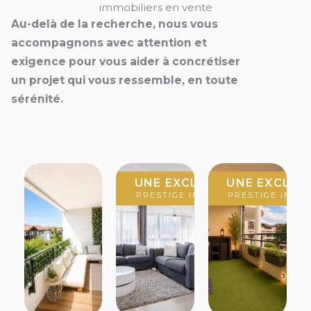
immobiliers en vente
---
Au-delà de la recherche, nous vous
accompagnons avec attention et
Extérieurs et prestations :
• terrain de 1 000 m²
exigence pour vous aider à concrétiser
• piscine
un projet qui vous ressemble, en toute
• jacuzzi
sérénité.
• sauna
• salle de sport
• jardin aménagé
• grand garage et espace de stockage
• 3 à 4 places de stationnement extérieures
• portail sécurisé
CLUSIVITÉ
UNE EXCLUSIVITÉ
UNE EXCLUS
 IMMOBILIER
PRESTIGE IMMOBILIER
PRESTIGE IMMO
---
À proximité :
• centre commercial à moins de 5 minutes
• commerces de proximité accessibles rapidement
• accès rapide Genève et Lausanne
---