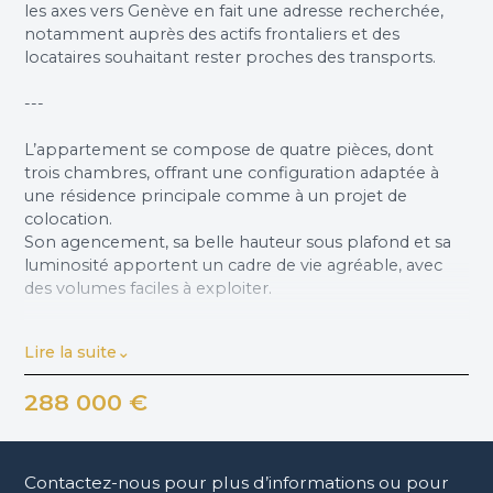
les axes vers Genève en fait une adresse recherchée,
notamment auprès des actifs frontaliers et des
locataires souhaitant rester proches des transports.
---
L’appartement se compose de quatre pièces, dont
trois chambres, offrant une configuration adaptée à
une résidence principale comme à un projet de
colocation.
Son agencement, sa belle hauteur sous plafond et sa
luminosité apportent un cadre de vie agréable, avec
des volumes faciles à exploiter.
---
Lire la suite
Le bien est en bon état général et ne nécessite pas de
288 000 €
gros travaux, permettant d’envisager une mise en
location rapide ou une occupation immédiate selon le
projet de l’acquéreur.
L’immeuble bénéficie d’un environnement pratique,
Contactez-nous pour plus d’informations ou pour